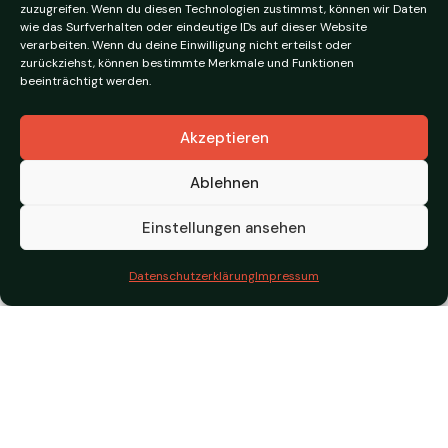
zuzugreifen. Wenn du diesen Technologien zustimmst, können wir Daten
Unternehmen steht.
wie das Surfverhalten oder eindeutige IDs auf dieser Website
verarbeiten. Wenn du deine Einwilligung nicht erteilst oder
Von der laufenden
Buchhaltung
über die
zurückziehst, können bestimmte Merkmale und Funktionen
beeinträchtigt werden.
Lohnverrechnung
bis hin zur steuerlichen Optimierung
schaffen wir eine klare Grundlage für Entscheidungen
Akzeptieren
– verständlich, effizient und auf Dein Unternehmen
Ablehnen
abgestimmt.
Einstellungen ansehen
UNVERBINDLICH BERATEN LASSEN
Datenschutzerklärung
Impressum