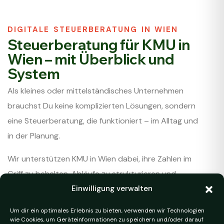
DIGITALE STEUERBERATUNG IN WIEN
Steuerberatung für KMU in
Wien – mit Überblick und
System
Als kleines oder mittelständisches Unternehmen
brauchst Du keine komplizierten Lösungen, sondern
eine Steuerberatung, die funktioniert – im Alltag und
in der Planung.
Wir unterstützen KMU in Wien dabei, ihre Zahlen im
Griff zu behalten, Abläufe zu strukturieren und
steuerliche Themen frühzeitig zu erkennen. Dabei
Einwilligung verwalten
verbinden wir digitale Prozesse mit persönlicher
Um dir ein optimales Erlebnis zu bieten, verwenden wir Technologien
Betreuung, sodass Du jederzeit weißt, wo Dein
wie Cookies, um Geräteinformationen zu speichern und/oder darauf